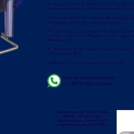
• Possui Comando Elétrico Automatizado qu
funcionamento do sistema e controle da qual
• Cada aparelho inclui todos os opcionais 
instalação completa e sem surpresas;
• Projetados para utilização de água fornec
dureza máxima de 200 ppm ou com água de
semelhantes;
• Trabalha com pressão hidráulica superior
ambiente de 25°C;
• Modelos disponíveis sob encomenda.
Faça um orçamento agora:
(11) 96724-5000 (Clique!)
Osmose reversa POREC Vazão
300 L/h com UV e Filtro
Bacteriológico. Cliente PHES
Produtos Naturais em 07/2024