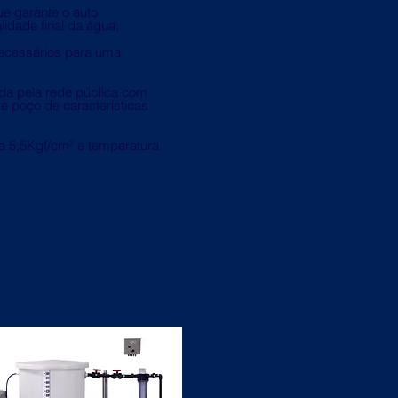
e garante o auto
idade final da água;
necessários para uma
ida pela rede pública com
 poço de características
 a 5,5Kgf/cm² e temperatura