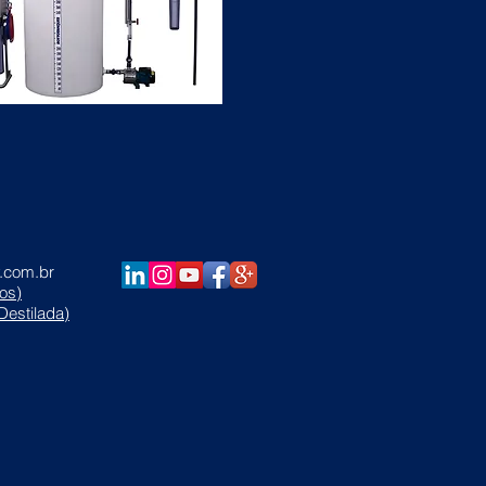
.com.br
os)
Destilada)