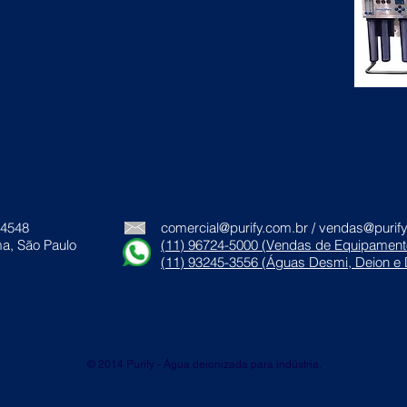
-4548
comercial@purify.com.br
/
vendas@purify
ma, São Paulo
(11) 96724-5000 (Vendas de Equipament
(11) 93245-3556 (Águas Desmi, Deion e 
© 2014 Purify - Água deionizada para indústria.