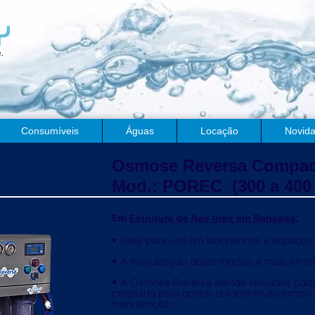
Consumíveis
Águas
Locação
Novid
Osmose Reversa Compac
Mod.: POREC (300 a 400
Em
Estrutura de Aço Inox em Bancada
:
• Ideal para uso em laboratórios e espaço
• A manutenção deste modelo é mais simpl
• A Osmose Reversa atende elevados pad
projetada para operar durante muito temp
manutenção;