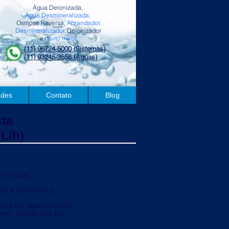
Água Deionizada,
Água Desmineralizada,
Osmose Reversa,
Abrandador,
Desmineralizador,
Deionizador
e
muito mais
!
(11) 96724-5000 (Sistemas)
(11) 93245-3556 (Águas)
ades
Contato
Blog
ta
 L/h)
s menores;
es e econômica;
rões de desempenho,
o sem problemas de